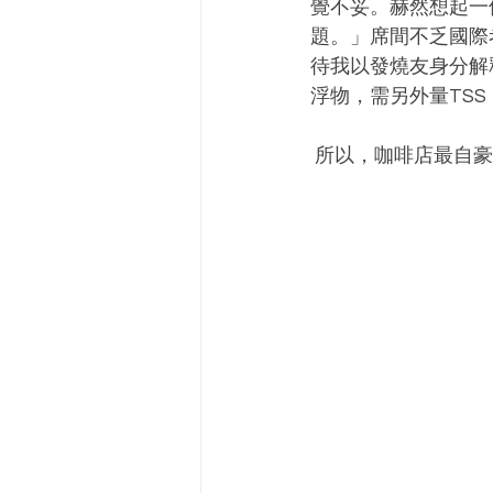
覺不妥。赫然想起一
題。」席間不乏國際
待我以發燒友身分解釋「T
浮物，需另外量TSS（t
 所以，咖啡店最自