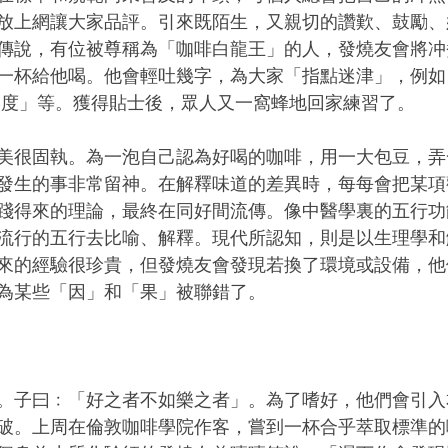
放上網讓大家品評。引來既陌生，又親切的讚歎、鼓勵、
傳說，有位被尊稱為「咖啡白龍王」的人，發燒友會將冲
一杯給他喝。他會輕吐幾字，為大家「指點迷津」，例如「
.5度」等。獲得貼士後，眾人又一窩蜂地回家練習了。
美很固執。為一泡自己認為好喝的咖啡，用一大包豆，弄
發生的事非常留神。在解釋味道的差異時，每每會把某項
踐得來的理論，最終在同好間流傳。像中醫學裏的五行功
流行的五行去比喻、解釋。現代所認知，則是以生理學和
來的經驗很珍貴，但發燒友會發現若換了環境或設備，他
為某些「因」和「果」被聯錯了。
。子曰﹕「好之者不如樂之者」。為了嗜好，他們會引入
破。上周在倫敦咖啡學院作客，嘗到一杯合乎萃取標準的