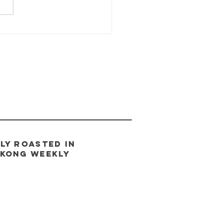
咖啡: 藍山貓屎VS.精
啡
LY ROASTED IN
 Kong
weeklY