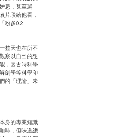
妒忌，甚至駡
煮片段給他看，
粉多0.2
一整天也在所不
觀察以自己的想
能，因古時科學
解剖學等科學印
們的「理論」未
本身的專業知識
咖啡，但味道總