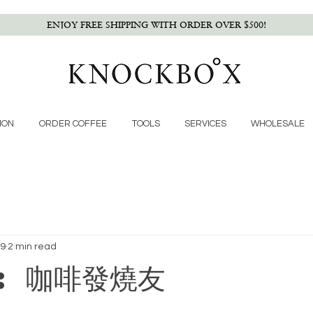
ENJOY FREE SHIPPING WITH ORDER OVER $500!
ION
ORDER COFFEE
TOOLS
SERVICES
WHOLESALE
19
2 min read
: 咖啡發燒友