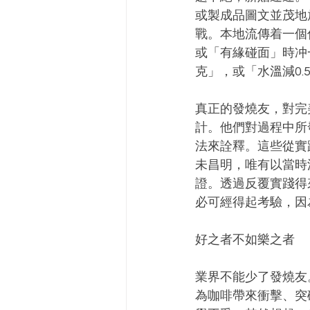
或製成品圖文並茂地
戰。本地流傳着一個
或「有緣碰面」時冲
克」，或「水溫減0
真正的發燒友，對完
計。他們對過程中所
法來詮釋。這些從實
未昌明，唯有以當時
證。透過反覆實踐得
必可經得起考驗，因
好之者不如樂之者
業界不能少了發燒友
為咖啡帶來衝擊、突