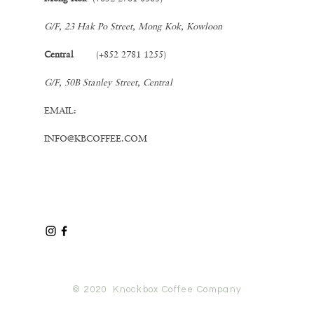
G/F, 23 Hak Po Street, Mong Kok, Kowloon
Central
(+852 2781 1255)
G/F, 50B Stanley Street, Central
EMAIL:
INFO@KBCOFFEE.COM
© 2020 Knockbox Coffee Company