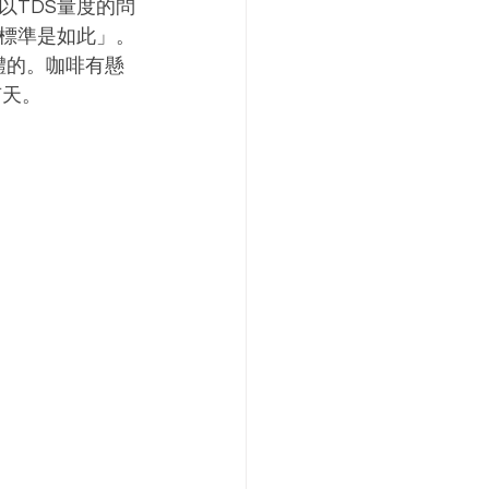
以TDS量度的問
標準是如此」。
的液體的。咖啡有懸
有天。