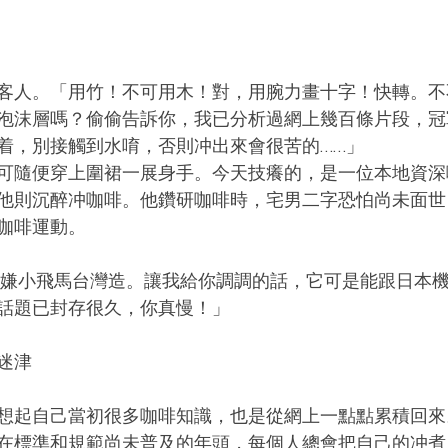
客人。「用竹！不可用木！對，用腕力畫十字！快轉。不
泡沫層嗎？偷偷告訴你，我已分析過網上幾百條片段，冠
着，別接觸到水唷，否則冲出來會很苦的……」
可隨便穿上圍裙一展身手。今天技癢的，是一位本地資深
他則沉醉冲咖啡。他鑽研咖啡時，宅男二字恐怕尚未面世
咖啡運動。
話題已封存很久，你真慢！」
迷津
想起自己當初很多咖啡知識，也是從網上一點點累積回來
在標準和規範尚未普及的年頭，每個人總會把自己的冲煮