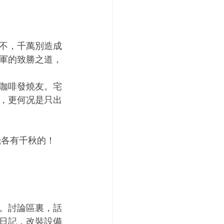
不，千萬別造成
軍的致勝之道，
咖啡發燒友。宅
，更何况是只出
。討論區裏，話
日記，改裝設備