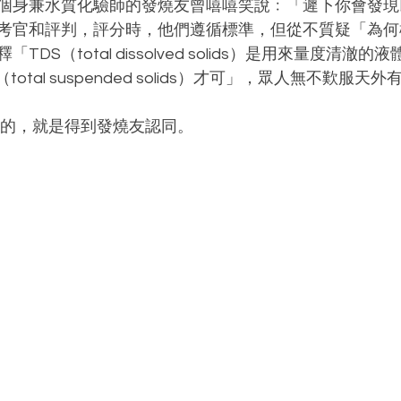
個身兼水質化驗師的發燒友曾嘻嘻笑說﹕「遲下你會發現
考官和評判，評分時，他們遵循標準，但從不質疑「為何
DS（total dissolved solids）是用來量度清澈
otal suspended solids）才可」，眾人無不歎服天外
豪的，就是得到發燒友認同。