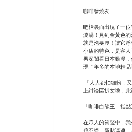
咖啡發燒友
吧枱裏面出現了一位
漩渦！見到金黃色的
就是泡要厚！讓它浮
小店的特色，是客人
男深閨看日本動漫，
現了年多的本地精品
 「人人都怕細粉，又嫌小飛馬台灣造。讓我給你調調的話，它可是能跟日本機各有千秋的！
上討論區扒文啦，此
「咖啡白龍王」指點
在眾人的笑聲中，我
題不絕，新貼連連。