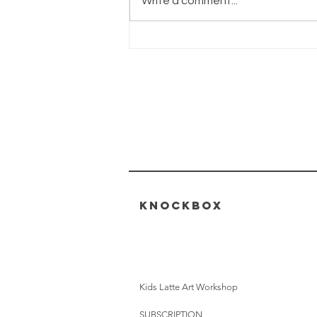
Write a comment...
咖啡世界地圖 - 也門
KNOCKBOX
Kids Latte Art Workshop
SUBSCRIPTION