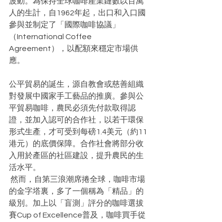
波動。為保持全球咖啡產業鏈數以百萬
人的生計，自1962年起，出口和入口國
參與並制定了「國際咖啡協議」
（International Coffee 
Agreement），以配額來穩定市場供
應。
公平貿易的誕生，源自教會或慈善組織
對發展中國家手工藝品的推廣。參與公
平貿易咖啡，農民必須先付款取得認
證，並加入認可的合作社，以若干環保
形式生產，才可受到每磅1.4美元（約11
港元）的底價保障。合作社會將部分收
入用於產區的社區建設，提升農民的生
活水平。
 然而，自第三浪潮席捲全球，咖啡市場
的金字塔裏，多了一個稱為「精品」的
級別。加上以「盲測」評分的咖啡選拔
賽Cup of Excellence普及，咖啡買手從