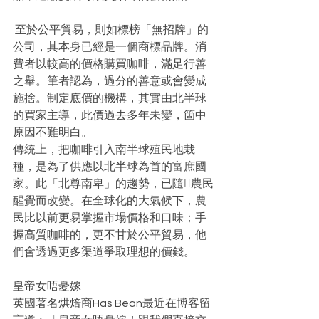
 至於公平貿易，則如標榜「無招牌」的
公司，其本身已經是一個商標品牌。消
費者以較高的價格購買咖啡，滿足行善
之舉。筆者認為，過分的善意或會變成
施捨。制定底價的機構，其實由北半球
的買家主導，此價過去多年未變，箇中
原因不難明白。
傳統上，把咖啡引入南半球殖民地栽
種，是為了供應以北半球為首的富庶國
家。此「北尊南卑」的趨勢，已隨農民
醒覺而改變。在全球化的大氣候下，農
民比以前更易掌握市場價格和口味；手
握高質咖啡的，更不甘於公平貿易，他
們會透過更多渠道爭取理想的價錢。
皇帝女唔憂嫁
英國著名烘焙商Has Bean最近在博客留