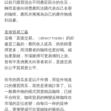
以前只購買混合不同農莊區分的生豆，
轉而直接向得獎農民洽購代表自己名譽
的咖啡。農民亦漸漸為自己的農作物感
到自豪。
直接貿易三贏
這種「直接交易」（direct trade）的好
處是三贏的：農民收入提高，烘焙師選
擇更多，而消費者的咖啡也更好喝。縮
短產業鏈，市場脈搏可更易傳到上游。
曾有中美洲農夫向筆者表示，直接交易
比公平貿易更公平。
街市的西瓜多是以斤作價，而從外地進
口的優質西瓜，當然是逐個計算了。以
一般農作物的模式買賣精品咖啡，已經
不合時宜。咖啡貿易的轉變反映咖啡在
市場的定位改變：由每日一杯的提神
品，逐漸變成可欣賞細味的藝術品。