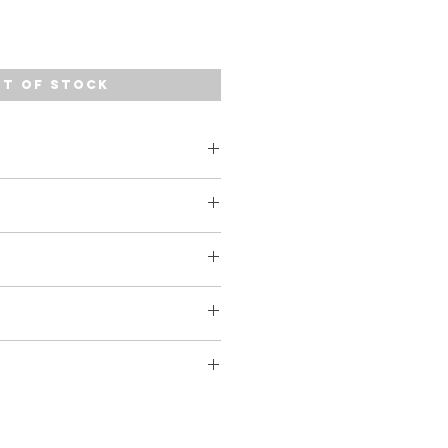
t of Stock
ellow Peach
fe, Woreda, Gersay