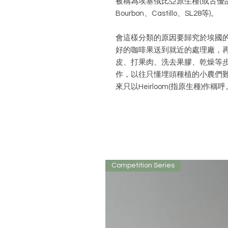
被稱為埃塞俄比亞原生種(或古優品種
Bourbon、Castillo、SL28等)。
會這樣分類的原因要歸究於埃國
好的咖啡果送到就近的處理廠，
皮、打果肉、洗去果膠、乾燥等
作，以往只懂埋頭種植的小農們
來只以Heirloom(指原生種)作稱呼
Competition Series