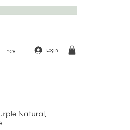
Log In
More
urple Natural,
e