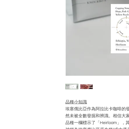
品種小知識
埃塞俄比亞作為阿拉比卡咖啡的
然未被全數發掘和辨識。相信大
品種一欄標示了「Heirloom」，